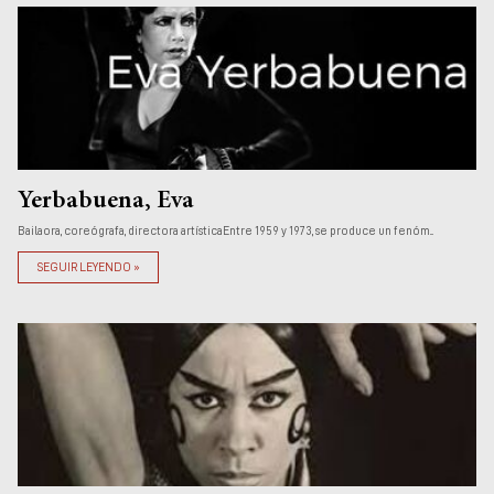
Yerbabuena, Eva
Bailaora, coreógrafa, directora artísticaEntre 1959 y 1973, se produce un fenóm...
SEGUIR LEYENDO »