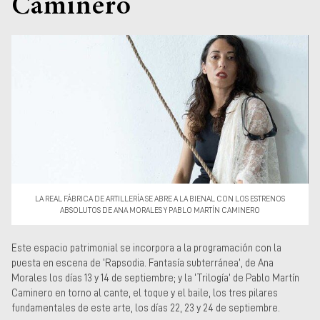
Caminero
Museos y centros
culturales
Teatros y salas
Festivales
Circuitos y rutas del
flamenco
LA REAL FÁBRICA DE ARTILLERÍA SE ABRE A LA BIENAL CON LOS ESTRENOS
ABSOLUTOS DE ANA MORALES Y PABLO MARTÍN CAMINERO
Este espacio patrimonial se incorpora a la programación con la
puesta en escena de ‘Rapsodia. Fantasía subterránea’, de Ana
Morales los días 13 y 14 de septiembre; y la ‘Trilogía’ de Pablo Martín
Caminero en torno al cante, el toque y el baile, los tres pilares
fundamentales de este arte, los días 22, 23 y 24 de septiembre.