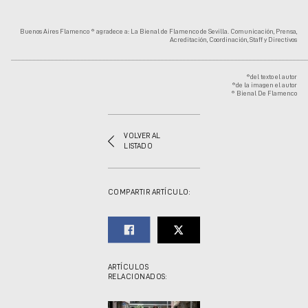
Buenos Aires Flamenco ® agradece a: La Bienal de Flamenco de Sevilla. Comunicación, Prensa,
Acreditación, Coordinación, Staff y Directivos
........................................................................................................................................................................................................................
®del texto el autor
®de la imagen el autor
® Bienal De Flamenco
VOLVER AL
LISTADO
COMPARTIR ARTÍCULO:
ARTÍCULOS
RELACIONADOS: