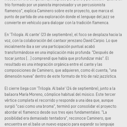
trío formado por un pianista improvisador y un percusionista
flamenco”, explica Caminero sobre este proyecto, que marca el
punto de partida de una exploración donde el lenguaje del jazz se
convierte en vehículo para dialogar con la tradición flamenca.
En ‘Trilogía. Al cante’ (23 de septiembre), el foco se desplaza hacia la
voz, con la colaboración del cantaor jerezano David Carpio. Lo que
inicialmente iba a ser una participación puntual acabó
transformándose en una implicación más profunda: “Después de
tocar juntos […] comprendí que había que profundizar más”. El
resultado es una integración orgánica entre el cante y las
composiciones de Caminero, que adquieren, como él cuenta, “una
dimensión nueva” dentro de este formato de trío de raíz jazzística.
El cierre llega con ‘Trilogía. Al baile’ (24 de septiembre), junto a la
bailaora María Moreno, cómplice habitual del músico. Este tercer
vértice completa el recorrido y responde a una idea que, aunque
surgió “casi como una broma”, terminó por consolidar el proyecto:
abordar el flamenco desde sus tres ejes fundamentales. “La
posibilidad era demasiado tentadora”, reconoce Caminero, que
encuentra en el baile un nuevo espacio para expandir su lenguaje