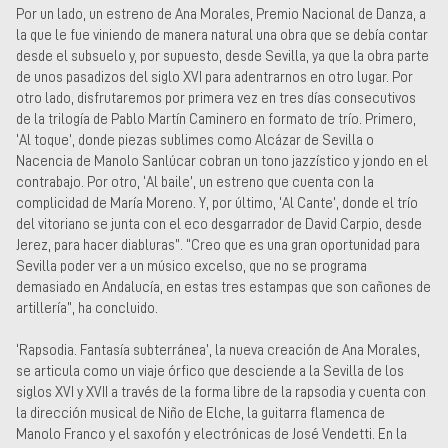
Por un lado, un estreno de Ana Morales, Premio Nacional de Danza, a
la que le fue viniendo de manera natural una obra que se debía contar
desde el subsuelo y, por supuesto, desde Sevilla, ya que la obra parte
de unos pasadizos del siglo XVI para adentrarnos en otro lugar. Por
otro lado, disfrutaremos por primera vez en tres días consecutivos
de la trilogía de Pablo Martín Caminero en formato de trío. Primero,
‘Al toque’, donde piezas sublimes como Alcázar de Sevilla o
Nacencia de Manolo Sanlúcar cobran un tono jazzístico y jondo en el
contrabajo. Por otro, ‘Al baile’, un estreno que cuenta con la
complicidad de María Moreno. Y, por último, ‘Al Cante’, donde el trío
del vitoriano se junta con el eco desgarrador de David Carpio, desde
Jerez, para hacer diabluras”. “Creo que es una gran oportunidad para
Sevilla poder ver a un músico excelso, que no se programa
demasiado en Andalucía, en estas tres estampas que son cañones de
artillería”, ha concluido.
‘Rapsodia. Fantasía subterránea’, la nueva creación de Ana Morales,
se articula como un viaje órfico que desciende a la Sevilla de los
siglos XVI y XVII a través de la forma libre de la rapsodia y cuenta con
la dirección musical de Niño de Elche, la guitarra flamenca de
Manolo Franco y el saxofón y electrónicas de José Vendetti. En la