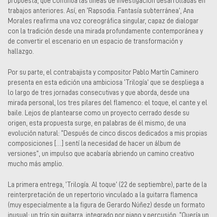
propuesta, que continúa las líneas de investigación desarrolladas en
trabajos anteriores. Así, en ‘Rapsodia. Fantasía subterránea’, Ana
Morales reafirma una voz coreográfica singular, capaz de dialogar
con la tradición desde una mirada profundamente contemporánea y
de convertir el escenario en un espacio de transformación y
hallazgo.
Por su parte, el contrabajista y compositor Pablo Martín Caminero
presenta en esta edición una ambiciosa ‘Trilogía’ que se despliega a
lo largo de tres jornadas consecutivas y que aborda, desde una
mirada personal, los tres pilares del flamenco: el toque, el cante y el
baile. Lejos de plantearse como un proyecto cerrado desde su
origen, esta propuesta surge, en palabras de él mismo, de una
evolución natural: “Después de cinco discos dedicados a mis propias
composiciones […] sentí la necesidad de hacer un álbum de
versiones”, un impulso que acabaría abriendo un camino creativo
mucho más amplio.
La primera entrega, ‘Trilogía. Al toque’ (22 de septiembre), parte de la
reinterpretación de un repertorio vinculado a la guitarra flamenca
(muy especialmente a la figura de Gerardo Núñez) desde un formato
inusual: un trío sin guitarra, integrado por piano y percusión. “Quería un