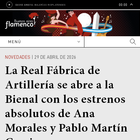
00:00
DAVID AMAYA
, BULERÍAS RIOPLATENSES
MENÚ
NOVEDADES
NOVEDADES
| 29 DE ABRIL DE 2026
CARTELERA
La Real Fábrica de
Nacional
ENTREVISTAS
Artillería se abre a la
Internacional
Reportajes
ARTISTAS
Bienal con los estrenos
Editoriales
Nacionales
CULTURA
Crónicas
Internacionales
Cine
EDUCACIÓN
absolutos de Ana
Grupos y bandas
Radio
Escuelas, academias e
GALERÍAS
institutos
Morales y Pablo Martín
Shows y contrataciones
Libros
Talleres, cursos y clínicas