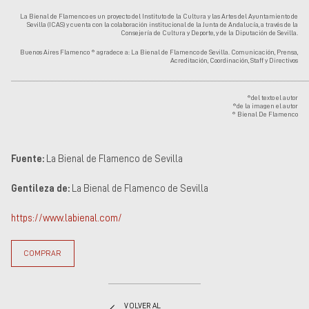
La Bienal de Flamenco es un proyecto del Instituto de la Cultura y las Artes del Ayuntamiento de
Sevilla (ICAS) y cuenta con la colaboración institucional de la Junta de Andalucía, a través de la
Consejería de Cultura y Deporte, y de la Diputación de Sevilla.
Buenos Aires Flamenco ® agradece a: La Bienal de Flamenco de Sevilla. Comunicación, Prensa,
Acreditación, Coordinación, Staff y Directivos
........................................................................................................................................................................................................................
®del texto el autor
®de la imagen el autor
® Bienal De Flamenco
Fuente:
La Bienal de Flamenco de Sevilla
Gentileza de:
La Bienal de Flamenco de Sevilla
https://www.labienal.com/
COMPRAR
VOLVER AL