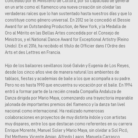
concedido por el Ministerio de Cultura, por su capacidad de generar
en un arte como el flamenco una nueva creación sin olvidar las
verdaderas raíces que lo han sustentado hasta nuestros días y que lo
constituye como género universal. En 2012 se le concedió el Bessie
Award for an Outstanding Production, de New York, y la Medalla de
Oro al Mérito en las Bellas Artes concedida por el Consejo de
Ministros, y el National Dance Award for Exceptional Artistry (Reino
Unido). En el 2016, ha recibido el título de Officier dans l’Ordre des
Arts et des Lettres en Francia.
Hijo de los bailaores sevillanos José Galván y Eugenia de Los Reyes,
desde los cinco años vive de manera natural los ambientes de
tablaos, fiestas y academias de baile a los que acompaña a su padre.
Pero no es hasta 1990 que encuentra su vocación por el baile. En 1994
entró a formar parte de la recién creada Compañía Andaluza de
Danza dirigida por Mario Maya, comenzando una trayectoria imparable
jalonada de importantes premios del flamenco y la danza tan livel
nacional como internacional. Ha realizado numerosas
colaboraciones en proyectos de muy distinta índole y con artistas
muy dispares, entre los que destacan como referentes en su carrera
Enrique Morente, Manuel Soler y Mario Maya, sin olvidar a Sol Picó,
Pat Metheny, Vicente Amigo, Alfredo Lagos, Manuela Carrasco,