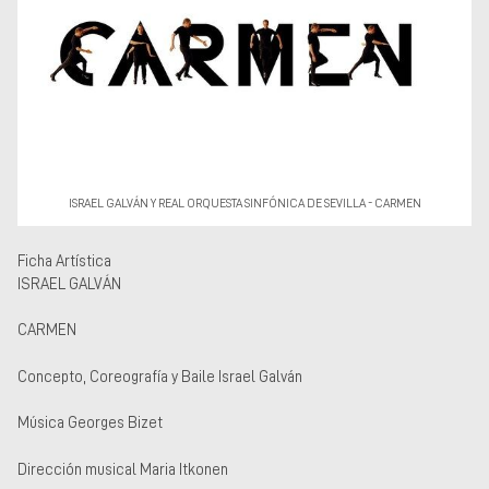
Museos y centros
culturales
Teatros y salas
Festivales
Circuitos y rutas del
flamenco
ISRAEL GALVÁN Y REAL ORQUESTA SINFÓNICA DE SEVILLA - CARMEN
Ficha Artística
ISRAEL GALVÁN
CARMEN
Concepto, Coreografía y Baile Israel Galván
Música Georges Bizet
Dirección musical Maria Itkonen