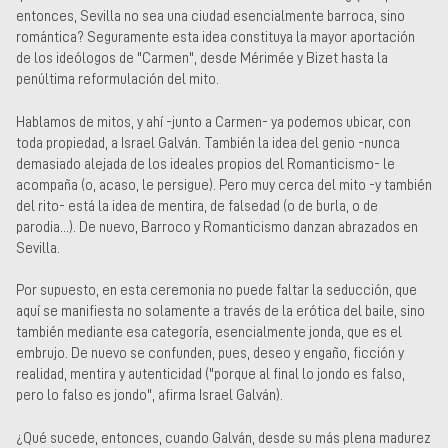
entonces, Sevilla no sea una ciudad esencialmente barroca, sino
romántica? Seguramente esta idea constituya la mayor aportación
de los ideólogos de "Carmen", desde Mérimée y Bizet hasta la
penúltima reformulación del mito.
Hablamos de mitos, y ahí -junto a Carmen- ya podemos ubicar, con
toda propiedad, a Israel Galván. También la idea del genio -nunca
demasiado alejada de los ideales propios del Romanticismo- le
acompaña (o, acaso, le persigue). Pero muy cerca del mito -y también
del rito- está la idea de mentira, de falsedad (o de burla, o de
parodia...). De nuevo, Barroco y Romanticismo danzan abrazados en
Sevilla.
Por supuesto, en esta ceremonia no puede faltar la seducción, que
aquí se manifiesta no solamente a través de la erótica del baile, sino
también mediante esa categoría, esencialmente jonda, que es el
embrujo. De nuevo se confunden, pues, deseo y engaño, ficción y
realidad, mentira y autenticidad ("porque al final lo jondo es falso,
pero lo falso es jondo", afirma Israel Galván).
¿Qué sucede, entonces, cuando Galván, desde su más plena madurez