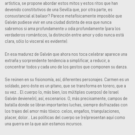
artística, se propone abordar estos mitos y estos ritos que han
devenido constitutivos de una Sevilla que, por otra parte, es
consustancial al bailaor? Parece metafísicamente imposible que
Galván pudiese vivir en una ciudad distinta de esa que nunca
sabremos si ama profundamente u odia profundamente (para los
verdaderos románticos, la distinción entre amor y odio nunca está
clara, sólo lo visceral es evidente).
En esa madurez de Galván que ahora nos toca celebrar aparece una
extraña y sorprendente tendencia a simplificar, a reducir, a
concentrar todos y cada uno de los gestos que componen su danza.
Se reúnen en su fisionomía, así, diferentes personajes. Carmen es un
soldado, pero éste es un gitano, que se transforma en torero, que a
su vez... El cuerpo (o, más bien, los múltiples cuerpos) de Israel
Galván deviene(n), así, escenarios. O, más precisamente, campos de
batalla donde se libran importantes luchas, siempre disfrazadas con
los trajes del amor más tóxico: celos, engaños, triangulaciones,
placer, dolor... Las políticas del cuerpo se (re)presentan aquí como
una guerra en la que aún estamos incursos.