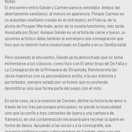
Notas
El encuentro entre Galván y Carmen parece inevitable. Ambos tan
abiertamente sevillanos, al menos en apariencia. Porque Carmen es
un arquetipo sevillano creado en el extranjero, en Francia, de la
pluma de Prosper Merimée, autor de la novela homónima, más tarde
musicada por Bizet. Aunque Galván es un artista de carne y hueso, su
ascenso artístico debe también al extranjero una consagración que
hizo que su talento fuera revalorizado en España y en su Sevilla natal.
Pero volviendo al encuentro, Galván ya ha demostrado que no teme
enfrentarse a los clásicos, como hizo con El amor brujo de De Falla y
La Consagración de la Primavera de Stravinsky. Reinterpreta las
obras maestras con su personalísimo estilo, a la vez intimista y
perturbador, siempre velado por un humor que no pretende
desmitificar sino que forma parte del juego con el mito.
En este caso, va a la esencia de Carmen, define su historia de amor a
través de los tres personajes principales, no pierde la musicalidad
sino que la confía a tres cantantes de ópera y una cantaora de
flamenco, en una contaminación necesaria para recrear la ópera en
forma de danza. Apoyando a las voces y a la coreografía, una
orquesta sinfónica como cabría esperar en Carmen, pero con una