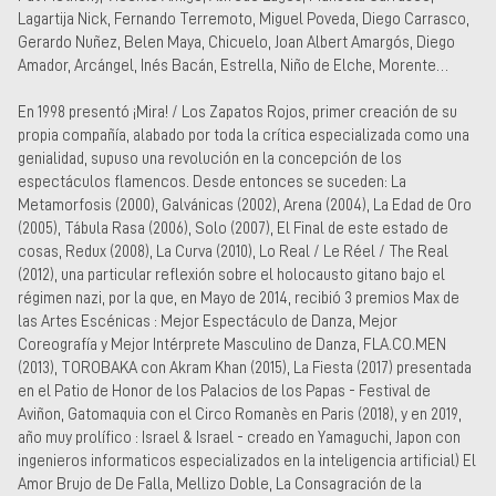
Lagartija Nick, Fernando Terremoto, Miguel Poveda, Diego Carrasco,
Gerardo Nuñez, Belen Maya, Chicuelo, Joan Albert Amargós, Diego
Amador, Arcángel, Inés Bacán, Estrella, Niño de Elche, Morente…
En 1998 presentó ¡Mira! / Los Zapatos Rojos, primer creación de su
propia compañía, alabado por toda la crítica especializada como una
genialidad, supuso una revolución en la concepción de los
espectáculos flamencos. Desde entonces se suceden: La
Metamorfosis (2000), Galvánicas (2002), Arena (2004), La Edad de Oro
(2005), Tábula Rasa (2006), Solo (2007), El Final de este estado de
cosas, Redux (2008), La Curva (2010), Lo Real / Le Réel / The Real
(2012), una particular reflexión sobre el holocausto gitano bajo el
régimen nazi, por la que, en Mayo de 2014, recibió 3 premios Max de
las Artes Escénicas : Mejor Espectáculo de Danza, Mejor
Coreografía y Mejor Intérprete Masculino de Danza, FLA.CO.MEN
(2013), TOROBAKA con Akram Khan (2015), La Fiesta (2017) presentada
en el Patio de Honor de los Palacios de los Papas - Festival de
Aviñon, Gatomaquia con el Circo Romanès en Paris (2018), y en 2019,
año muy prolífico : Israel & Israel - creado en Yamaguchi, Japon con
ingenieros informaticos especializados en la inteligencia artificial) El
Amor Brujo de De Falla, Mellizo Doble, La Consagración de la