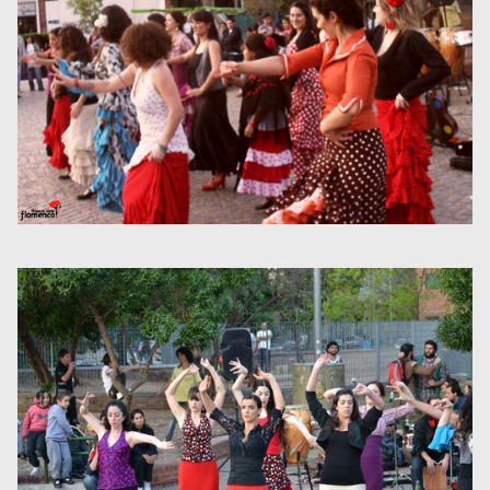
Museos y centros
culturales
Teatros y salas
Festivales
Circuitos y rutas del
flamenco