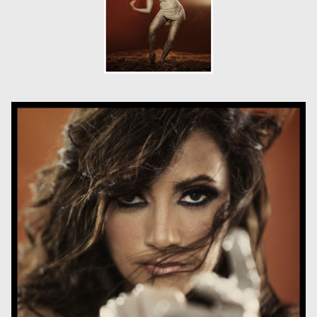
Museos y centros
culturales
Teatros y salas
Festivales
Circuitos y rutas del
flamenco