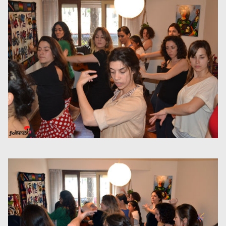
Museos y centros
culturales
Teatros y salas
Festivales
Circuitos y rutas del
flamenco