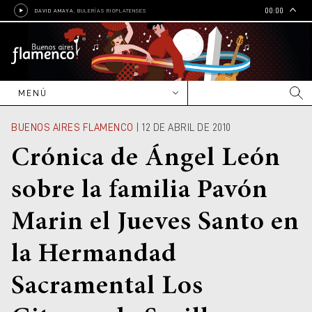
00:00
DAVID AMAYA
, BULERÍAS RIOPLATENSES
MENÚ
NOVEDADES
BUENOS AIRES FLAMENCO
| 12 DE ABRIL DE 2010
CARTELERA
Crónica de Ángel León
Nacional
ENTREVISTAS
sobre la familia Pavón
Internacional
Reportajes
ARTISTAS
Marin el Jueves Santo en
Editoriales
Nacionales
CULTURA
Crónicas
Internacionales
Cine
EDUCACIÓN
la Hermandad
Grupos y bandas
Radio
Escuelas, academias e
GALERÍAS
institutos
Sacramental Los
Shows y contrataciones
Libros
Talleres, cursos y clínicas