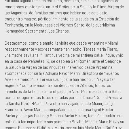
Sin duda alguna también este año, como no, han habido lagrimas de
emociones contenidas, ante el Señor de la Salud y la Stma. Virgen de
las Angustias, de familias enteras que habían acudido a este
encuentro magico, pórtico inminente de la salida en la Estación de
Penitencia, en la Madrugasa del Viernes Santo, de la queridísima
Hermandad Sacramental Los Gitanos.
Destacamos, como ejemplo, la visita que desde Argentina y Miami
respectivamente y expresamente han hecho: Teresa Marin Fierro,
una madre sevillana, " - antigua vecina de mi antigua calle -" que, vivió
en la casa de Peñuelas, 16, se caso en San Román, ante el Señor de
la Salud y la Virgen de las Angustias; ha venido desde Argentina,
acompañada por su hija Adriana Pavón Marin, Directora de "Buenos
Aires Flamenco"... a Teresa sus hijos le han hecho un “regalo tan
especial” como reencontrarse despues de 28 años, todos los
miembros de la familia ante el paso de Ntro. Padre Jesús de la Salud,
como recogen estas fotos captadas por mi cámara “DonaldPress” a
la familia Pavón-Marín. Para ello han viajado desde Miami, su hijo
Francisco Pavón Marin acompañado de: su esposa Ingrid Heider
Pavón y sus hijas Paulina y Sabrina Pavón Heider, también acudieron a
esta cita tan importante sus primos de Sevilla: Manuel Marin Ruiz y su
esposa Esperanza Gutiérrez Marin, con su hija María Marin Gutiérrez;