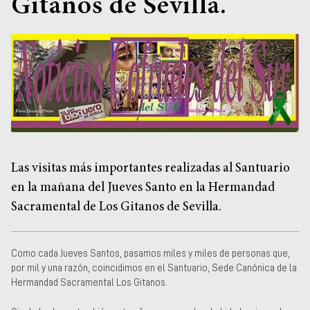
Gitanos de Sevilla.
Museos y centros
culturales
Teatros y salas
Festivales
Circuitos y rutas del
flamenco
Las visitas más importantes realizadas al Santuario
en la mañana del Jueves Santo en la Hermandad
Sacramental de Los Gitanos de Sevilla.
Como cada Jueves Santos, pasamos miles y miles de personas que,
por mil y una razón, coincidimos en el Santuario, Sede Canónica de la
Hermandad Sacramental Los Gitanos.