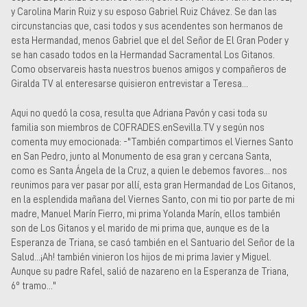
y Carolina Marin Ruiz y su esposo Gabriel Ruiz Chávez. Se dan las
circunstancias que, casi todos y sus acendentes son hermanos de
esta Hermandad, menos Gabriel que el del Señor de El Gran Poder y
se han casado todos en la Hermandad Sacramental Los Gitanos.
Como observareis hasta nuestros buenos amigos y compañeros de
Giralda TV al enteresarse quisieron entrevistar a Teresa...
Aqui no quedó la cosa, resulta que Adriana Pavón y casi toda su
familia son miembros de COFRADES.enSevilla.TV y según nos
comenta muy emocionada: -"También compartimos el Viernes Santo
en San Pedro, junto al Monumento de esa gran y cercana Santa,
como es Santa Ángela de la Cruz, a quien le debemos favores... nos
reunimos para ver pasar por allí, esta gran Hermandad de Los Gitanos,
en la esplendida mañana del Viernes Santo, con mi tio por parte de mi
madre, Manuel Marín Fierro, mi prima Yolanda Marín, ellos también
son de Los Gitanos y el marido de mi prima que, aunque es de la
Esperanza de Triana, se casó también en el Santuario del Señor de la
Salud...¡Ah! también vinieron los hijos de mi prima Javier y Miguel.
Aunque su padre Rafel, salió de nazareno en la Esperanza de Triana,
6º tramo..."