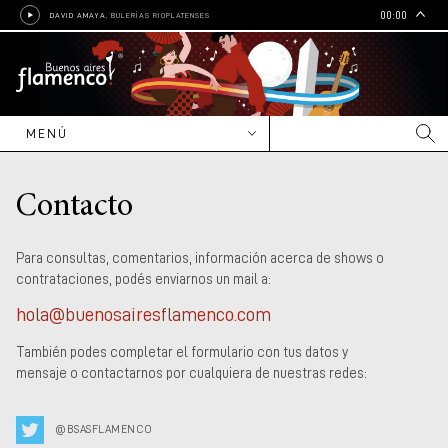
00:00
DAVID AMAYA
, BULERÍAS RIOPLATENSES
MENÚ
NOVEDADES
Contacto
CARTELERA
Nacional
ENTREVISTAS
Para consultas, comentarios, información acerca de shows o
Internacional
Reportajes
ARTISTAS
contrataciones, podés enviarnos un mail a:
Editoriales
Nacionales
CULTURA
hola@buenosairesflamenco.com
Crónicas
Internacionales
Cine
EDUCACIÓN
También podes completar el formulario con tus datos y
mensaje o contactarnos por cualquiera de nuestras redes:
Grupos y bandas
Radio
Escuelas, academias e
GALERÍAS
institutos
Shows y contrataciones
Libros
Talleres, cursos y clínicas
@BSASFLAMENCO