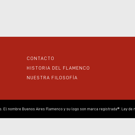
CONTACTO
HISTORIA DEL FLAMENCO
NUESTRA FILOSOFÍA
 El nombre Buenos Aires Flamenco y su logo son marca registrada®. Ley de m