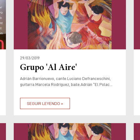
29/03/2019
Grupo 'Al Aire'
Adrián Barrionuevo, cante.Luciano Defranceschini,
guitarra.Marcela Rodríguez, baile.Adrián “El Polac...
SEGUIR LEYENDO »