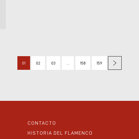
01
02
03
...
158
159
CONTACTO
HISTORIA DEL FLAMENCO