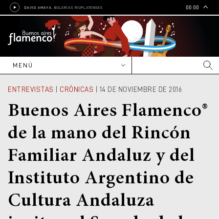
00:00
DAVID AMAYA
, BULERÍAS RIOPLATENSES
MENÚ
NOVEDADES
ENTREVISTAS
|
CRÓNICAS
| 14 DE NOVIEMBRE DE 2016
CARTELERA
Buenos Aires Flamenco®
Nacional
ENTREVISTAS
de la mano del Rincón
Internacional
Reportajes
ARTISTAS
Familiar Andaluz y del
Editoriales
Nacionales
CULTURA
Crónicas
Internacionales
Cine
EDUCACIÓN
Instituto Argentino de
Grupos y bandas
Radio
Escuelas, academias e
GALERÍAS
institutos
Cultura Andaluza
Shows y contrataciones
Libros
Talleres, cursos y clínicas