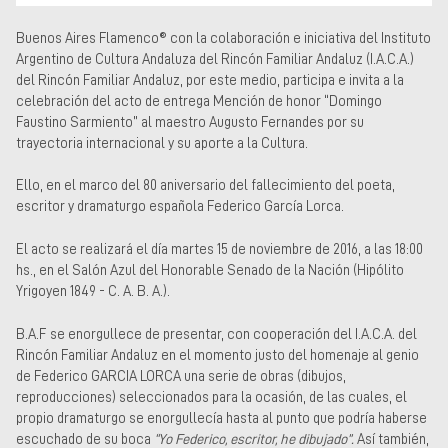
Buenos Aires Flamenco® con la colaboración e iniciativa
del Instituto
Argentino de Cultura Andaluza del Rincón Familiar Andaluz (I.A.C.A.)
del Rincón Familiar Andaluz, por este medio, participa e invita a la
celebración del acto de entrega Mención de honor “Domingo
Faustino Sarmiento” al maestro Augusto Fernandes por su
trayectoria internacional y su aporte a la Cultura.
Ello, en el marco del 80 aniversario del fallecimiento del poeta,
escritor y dramaturgo española Federico García Lorca.
El acto se realizará el día martes 15 de noviembre de 2016, a las 18:00
hs., en el Salón Azul del Honorable Senado de la Nación (Hipólito
Yrigoyen 1849 - C. A. B. A.).
B.A.F se enorgullece de presentar, con cooperación del I.A.C.A. del
Rincón Familiar Andaluz en el momento justo del homenaje al genio
de Federico GARCIA LORCA una serie de obras (dibujos,
reproducciones) seleccionados para la ocasión, de las cuales, el
propio dramaturgo se enorgullecía hasta al punto que podría haberse
escuchado de su boca
“Yo Federico, escritor, he dibujado”.
Así también,