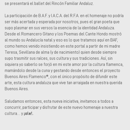
se presentará el ballet del Rincón Familiar Andaluz.
La participación de B.A.F. y I.A.C.A. del R.F.A. en el homenaje no podría
ser más acertada y esperada por nosotros, pues el gran poeta que
supo plasmar en sus versos la esencia de la identidad Andaluza.
Desde el Romancero Gitano y los Poemas del Cante Hondo mostró
al mundo su Andalucía natal y eso es lo que tratamos aquí en BAF,
como hemos venido insistiendo en este portal a partir de mi madre
Teresa, Sevillana de alma (y de nacimiento) quien desde siempre
supo trasmitir sus raíces, sus cultura y sus tradiciones. Así, sin
siquiera yo saberlo se forjó en mi este amor por la cultura flamenca,
mamándolo desde la cuna y gestando desde entonces el proyecto
Buenos Aires Flamenco®, con el único propósito de difundir este
arte, esta cultura andaluza que vive tan arraigada en nuestra querida
Buenos Aires.
Saludamos entonces, esta nueva iniciativa, invitamos a todos a
concurrir, participar y disfrutar de este nuevo homenaje a nuestra
cultura… y
¡ole!.